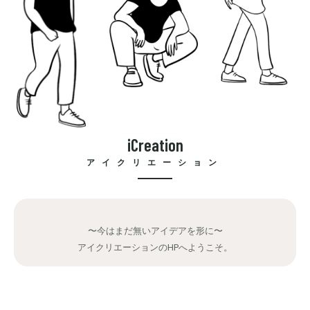
i
C
r
e
a
t
i
o
n
アイクリエーション
〜今はまだ無いアイデアを形に〜
アイクリエーションのHPへようこそ。